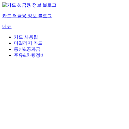
내
용
카드 & 금융 정보 블로그
으
로
메뉴
바
로
카드 사용팁
가
마일리지 카드
기
통신&공과금
주유&차량정비