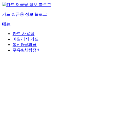
내
용
카드 & 금융 정보 블로그
으
로
메뉴
바
로
카드 사용팁
가
마일리지 카드
기
통신&공과금
주유&차량정비