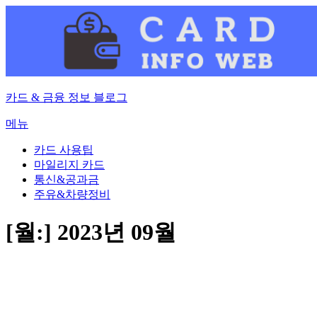
내
용
으
로
바
로
카드 & 금융 정보 블로그
가
기
메뉴
카드 사용팁
마일리지 카드
통신&공과금
주유&차량정비
[월:]
2023년 09월