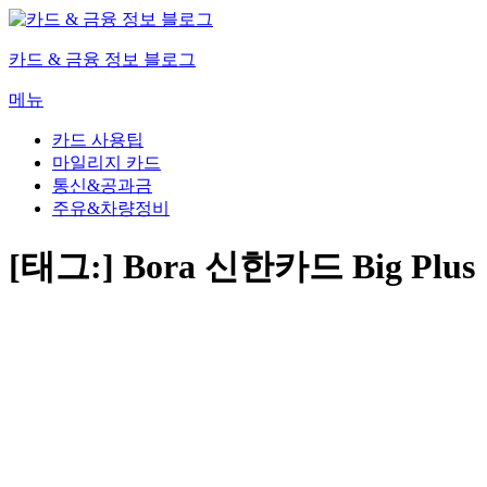
내
용
카드 & 금융 정보 블로그
으
로
메뉴
바
로
카드 사용팁
가
마일리지 카드
기
통신&공과금
주유&차량정비
[태그:]
Bora 신한카드 Big Plus