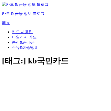
내
용
카드 & 금융 정보 블로그
으
로
메뉴
바
로
카드 사용팁
가
마일리지 카드
기
통신&공과금
주유&차량정비
[태그:]
kb국민카드